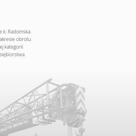
e k. Radomska.
zakresie obrotu
 kategorii.
iębiorstwa.