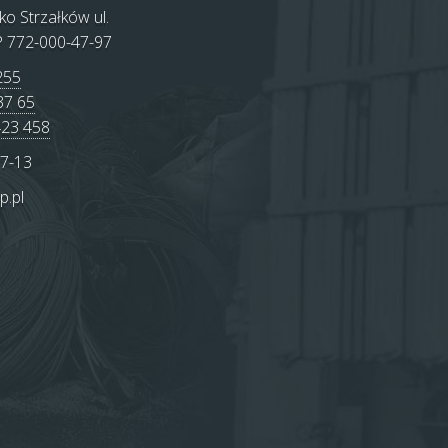
ko
Strzałków ul.
 772-000-47-97
255
37 65
423 458
 7-13
p.pl