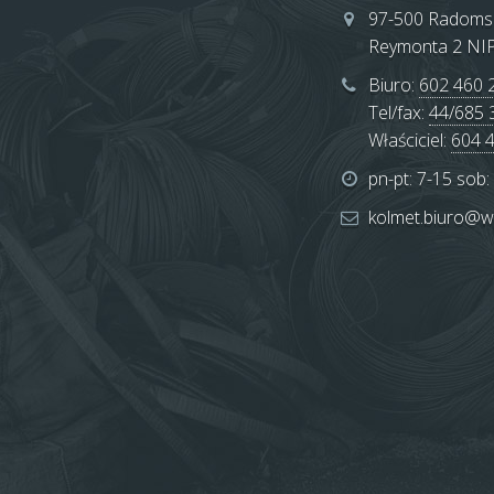
97-500
Radoms
Reymonta 2
NIP
Biuro:
602 460 
Tel/fax:
44/685 
Właściciel:
604 
pn-pt: 7-15 sob:
kolmet.biuro@w