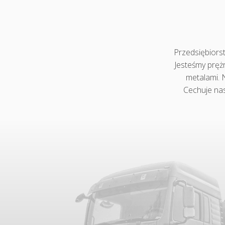
Przedsiębiors
Jesteśmy prężn
metalami. 
Cechuje na