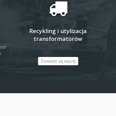
Recykling i utylizacja
transformatorów
biór
i
Dowiedz się więcej